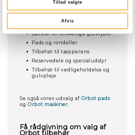
Derfor findes der også forskellige
Tillad valgte
typer tilbehør afhængigt af opgaven.
Afvis
Vi tilbyder blandt andet:
Børster til forskellige gulvtyper
Pads og rondeller
Tilbehør til tæpperens
Reservedele og specialudstyr
Tilbehør til vedligeholdelse og
gulvpleje
Se også vores udvalg af
Orbot pads
og
Orbot maskiner
.
Få rådgivning om valg af
Orbot tilbehør