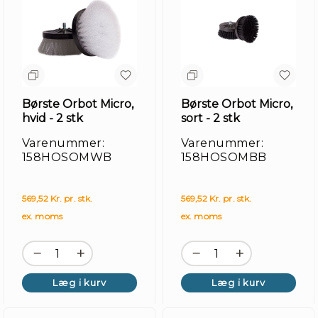
Børste Orbot Micro,
Børste Orbot Micro,
hvid - 2 stk
sort - 2 stk
Varenummer:
Varenummer:
158HOSOMWB
158HOSOMBB
Re
569,52 Kr. pr. stk.
569,52 Kr. pr. stk.
ex. moms
ex. moms
Læg i kurv
Læg i kurv