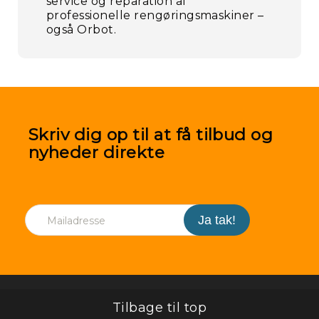
service og reparation af
Gu
professionelle rengøringsmaskiner –
og
også Orbot.
st
m.
Skriv dig op til at få tilbud og
nyheder direkte
Tilbage til top