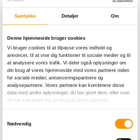
det der dur. Kort og godt. Rene ord for
pengene. Det er, hvad du får hos Vestergaard
Samtykke
Detaljer
Om
Nustrup.
Firmaet ejes fortsat af familien Vestergaard,
Denne hjemmeside bruger cookies
søskendeparret Susanne og Carsten
Vi bruger cookies til at tilpasse vores indhold og
Vestergaard, som er 2. generation i
annoncer, til at vise dig funktioner til sociale medier og til
virksomheden. Derudover er Rene Bendtsen
at analysere vores trafik. Vi deler også oplysninger om
fra serviceafdelingen også medejer gennem
din brug af vores hjemmeside med vores partnere inden
mange år.
for sociale medier, annonceringspartnere og
analysepartnere. Vores partnere kan kombinere disse
data med andre oplysninger, du har givet dem, eller som
Selskabet blev grundlagt i Sønderjylland i
de har indsamlet fra din brug af deres tjenester.
1959. Her er det fortsat rodfæstet. Her har vi
lært at være nørder. Det er vi glade for, og det
Samtykkevalg
er vores kunder også. Det er kendetegnet for
Nødvendig
Vestergaard Nustrup.