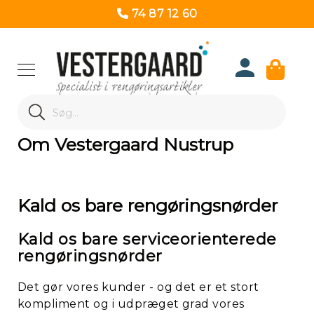
74 87 12 60
Produk
Search
Re
Search
Om Vestergaard Nustrup
Kald os bare rengøringsnørder
Kald os bare serviceorienterede
rengøringsnørder
Det gør vores kunder - og det er et stort
kompliment og i udpræget grad vores