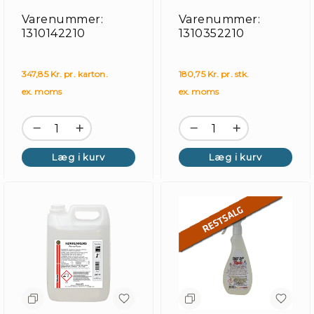
Mærke
Varenummer:
Varenummer:
1310142210
1310352210
Nyhede
Månede
tilbud
347,85 Kr. pr. karton.
180,75 Kr. pr. stk.
ex. moms
ex. moms
Læg i kurv
Læg i kurv