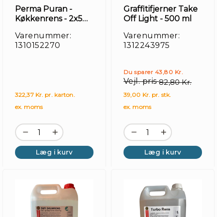
Perma Puran -
Graffitifjerner Take
Køkkenrens - 2x5
Off Light - 500 ml
liter
Varenummer:
Varenummer:
1310152270
1312243975
Du sparer 43,80 Kr.
Vejl. pris
82,80 Kr.
322,37 Kr. pr. karton.
39,00 Kr. pr. stk.
ex. moms
ex. moms
Læg i kurv
Læg i kurv