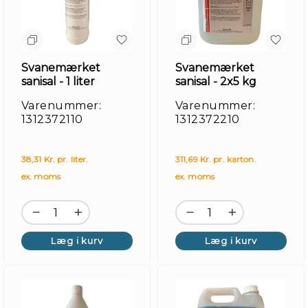
Svanemærket
Svanemærket
sanisal - 1 liter
sanisal - 2x5 kg
Varenummer:
Varenummer:
1312372110
1312372210
Fo
38,31 Kr. pr. liter.
311,69 Kr. pr. karton.
ex. moms
ex. moms
Læg i kurv
Læg i kurv