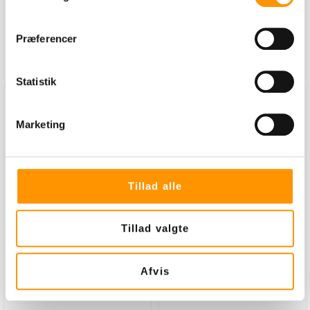
Præferencer
Læg i kurv
Læg i kurv
Statistik
Marketing
Tillad alle
Svanemærket
Tenozid 8
Tillad valgte
Tenozid 8 - 1 liter
Kalkfjerner - 1 liter
Varenummer:
Varenummer:
Afvis
1310852110
1310134070