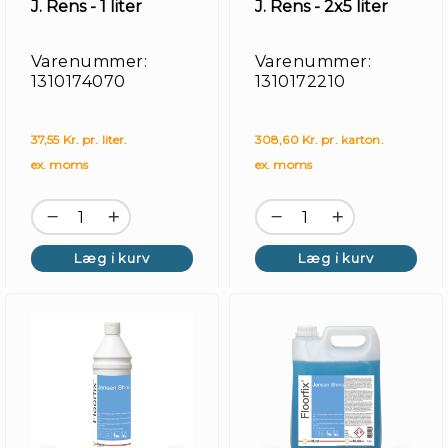
J. Rens - 1 liter
J. Rens - 2x5 liter
Kl
/
Varenummer:
Varenummer:
Mo
1310174070
1310172210
37,55 Kr. pr. liter.
308,60 Kr. pr. karton.
ex. moms
ex. moms
Læg i kurv
Læg i kurv