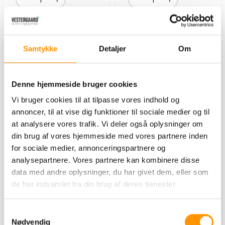
Gu
og
Læg i kurv
Læg i kurv
st
m.
Samtykke
Detaljer
Om
Denne hjemmeside bruger cookies
Vi bruger cookies til at tilpasse vores indhold og
annoncer, til at vise dig funktioner til sociale medier og til
at analysere vores trafik. Vi deler også oplysninger om
din brug af vores hjemmeside med vores partnere inden
Ny Superb - 2x5 kg
Ny Superb - 21 kg
for sociale medier, annonceringspartnere og
analysepartnere. Vores partnere kan kombinere disse
Varenummer:
Varenummer:
data med andre oplysninger, du har givet dem, eller som
1310192210
1310192910
de har indsamlet fra din brug af deres tjenester.
344,50 Kr. pr. karton.
669,30 Kr. pr. stk.
Samtykkevalg
Nødvendig
ex. moms
ex. moms