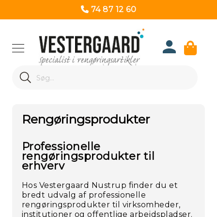
74 87 12 60
Produk
Search
Re
Search
Rengøringsprodukter
Professionelle
rengøringsprodukter til
erhverv
Hos Vestergaard Nustrup finder du et
bredt udvalg af professionelle
rengøringsprodukter til virksomheder,
institutioner og offentlige arbejdspladser.