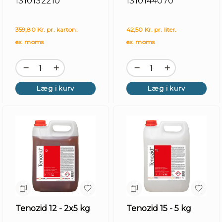
1310132210
1310144070
359,80 Kr. pr. karton.
42,50 Kr. pr. liter.
ex. moms
ex. moms
Læg i kurv
Læg i kurv
Kir
Tenozid 12 - 2x5 kg
Tenozid 15 - 5 kg