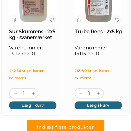
Sur Skumrens - 2x5
Turbo Rens - 2x5 kg
kg - svanemærket
Varenummer:
Varenummer:
1311272210
1311512210
442,56 Kr. pr. karton.
263,80 Kr. pr. karton.
ex. moms
ex. moms
Læg i kurv
Læg i kurv
Indlæs flere produkter