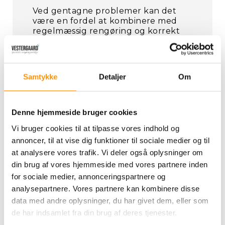
Ved gentagne problemer kan det
være en fordel at kombinere med
regelmæssig rengøring og korrekt
dosering af rengøringsmidler.
Forebyg stoppede afløb
Samtykke
Detaljer
Om
Du kan reducere risikoen for
tilstopning ved at:
Denne hjemmeside bruger cookies
skylle med varmt vand jævnligt
Vi bruger cookies til at tilpasse vores indhold og
undgå at hælde fedt i afløbet
annoncer, til at vise dig funktioner til sociale medier og til
at analysere vores trafik. Vi deler også oplysninger om
rense vandlåsen med jævne
mellemrum
din brug af vores hjemmeside med vores partnere inden
for sociale medier, annonceringspartnere og
Se også vores udvalg af
analysepartnere. Vores partnere kan kombinere disse
specialrengøringsmidler
og
data med andre oplysninger, du har givet dem, eller som
køkkenrengøring
til daglig
de har indsamlet fra din brug af deres tjenester.
vedligehold.