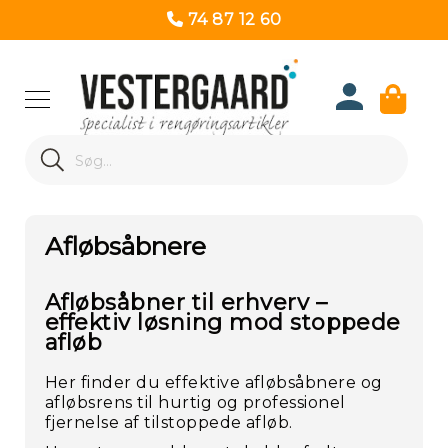
74 87 12 60
Produk
Search
Re
Search
Afløbsåbnere
Afløbsåbner til erhverv –
effektiv løsning mod stoppede
afløb
Her finder du effektive
afløbsåbnere og
afløbsrens til hurtig og professionel
fjernelse af tilstoppede afløb.