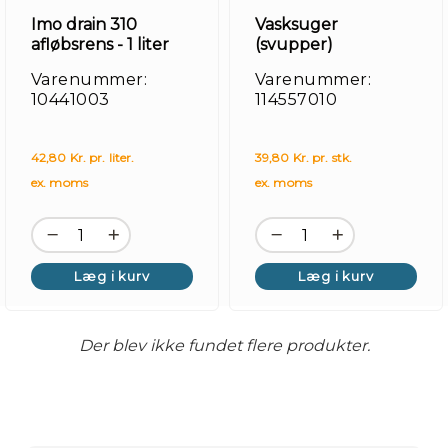
Imo drain 310
Vasksuger
afløbsrens - 1 liter
(svupper)
Varenummer:
Varenummer:
10441003
114557010
42,80 Kr. pr. liter.
39,80 Kr. pr. stk.
ex. moms
ex. moms
Læg i kurv
Læg i kurv
Der blev ikke fundet flere produkter.