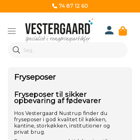
74 87 12 60
Produk
Search
Re
Search
Fryseposer
Fryseposer til sikker
opbevaring af fødevarer
Hos Vestergaard Nustrup finder du
fryseposer i god kvalitet til køkken,
kantine, storkøkken, institutioner og
privat brug.