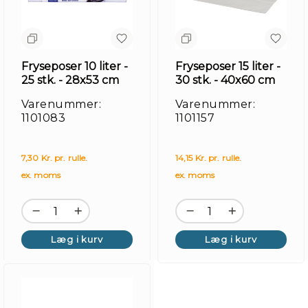
Fryseposer 10 liter -
Fryseposer 15 liter -
25 stk. - 28x53 cm
30 stk. - 40x60 cm
Varenummer:
Varenummer:
1101083
1101157
7,30 Kr. pr. rulle.
14,15 Kr. pr. rulle.
Re
ex. moms
ex. moms
Læg i kurv
Læg i kurv