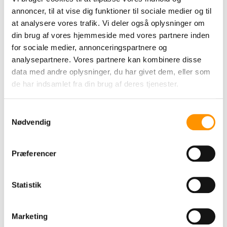
annoncer, til at vise dig funktioner til sociale medier og til
Fordele ved fryseposer
at analysere vores trafik. Vi deler også oplysninger om
Velegnet til nedfrysning af
din brug af vores hjemmeside med vores partnere inden
fødevarer
for sociale medier, annonceringspartnere og
Pladsbesparende opbevaring
analysepartnere. Vores partnere kan kombinere disse
data med andre oplysninger, du har givet dem, eller som
Nem organisering af råvarer og
de har indsamlet fra din brug af deres tjenester.
rester
Praktisk engangsløsning
Samtykkevalg
Fås i flere størrelser
Nødvendig
Præferencer
Til mange typer fødevarer
Fryseposer kan anvendes til blandt
Statistik
andet:
Kød og fisk
Marketing
Brød og bagværk