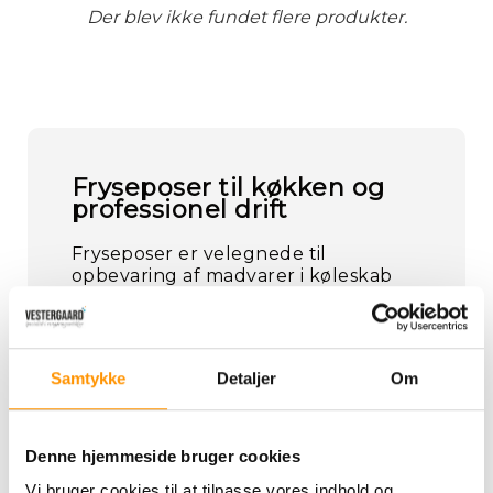
Der blev ikke fundet flere produkter.
Fryseposer til køkken og
professionel drift
Fryseposer er velegnede til
opbevaring af madvarer i køleskab
og fryser. De bruges dagligt i
professionelle køkkener, hvor
fleksibel opbevaring og god hygiejne
er vigtigt.
Samtykke
Detaljer
Om
Hos Vestergaard Nustrup finder du
fryseposer fremstillet af
fødevaregodkendte materialer.
Denne hjemmeside bruger cookies
Vi bruger cookies til at tilpasse vores indhold og