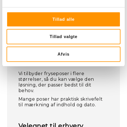
Grøntsager
Frugt og bær
Tillad alle
Rester og portionsanretninger
Tørvarer og organisering
Tillad valgte
Afvis
Flere størrelser og
varianter
Vi tilbyder fryseposer i flere
størrelser, så du kan vælge den
løsning, der passer bedst til dit
behov.
Mange poser har praktisk skrivefelt
til mærkning af indhold og dato.
Velegnet til erhverv