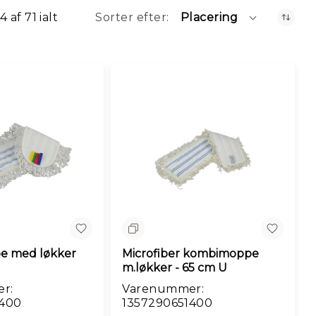
4
af
71
ialt
Sorter efter
Placering
n
Sammenlign
e med løkker
Microfiber kombimoppe
m.løkker - 65 cm U
r:
Varenummer:
1400
1357290651400