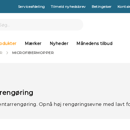
Serviceafdeling
Tilmeld nyhedsbrev
Betingelser
Kontak
arch
h
odukter
Mærker
Nyheder
Månedens tilbud
R
MICROFIBERMOPPER
 rengøring
ventarrengøring. Opnå høj rengøringsevne med lavt f