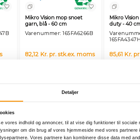
Sammenlign
Sammenlig
Mikro Vision mop snoet
Mikro Visio
garn, blå - 60 cm
duty - 40 c
47B
Varenummer: 165FA6266B
Varenumme
165FA4347
s
82,12 Kr. pr. stk.
ex. moms
85,61 Kr. pr
kurv
Læg i kurv
Detaljer
ookies
se vores indhold og annoncer, til at vise dig funktioner til sociale
oplysninger om din brug af vores hjemmeside med vores partnere i
ysepartnere. Vores partnere kan kombinere disse data med andr