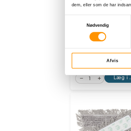
dem, eller som de har indsaml
Sammenlign
Samtykkevalg
Nødvendig
Mikro Cleany mop Activ
cm - 50 g
Varenummer: 165FV2
66,67 Kr. pr.
ex.
Afvis
stk.
mom
Læg i 