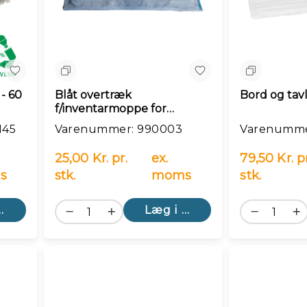
Sammenlign
Sammenlig
- 60
Blåt overtræk
Bord og ta
f/inventarmoppe for
990002
145
Varenummer: 990003
Varenumme
25,00 Kr. pr.
ex.
79,50 Kr. pr
s
stk.
moms
stk.
kurv
Læg i kurv