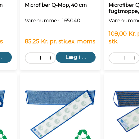
m
Microfiber Q-Mop, 40 cm
Microfiber 
fugtmoppe,
Varenummer: 165040
Varenumme
109,00 Kr. 
s
85,25 Kr. pr. stk.
ex. moms
stk.
kurv
Læg i kurv