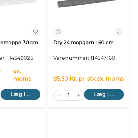
n
Sammenlign
vlemoppe 30 cm
Dry 24 mopgarn - 60 cm
r: 114549025
Varenummer: 114547160
.
ex.
moms
85,50 Kr. pr. stk.
ex. moms
Læg i kurv
Læg i kurv