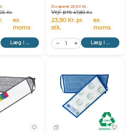
r.
Du sparer 23,90 Kr.
Vejl. pris
05 Kr.
47,80 Kr.
.
ex.
23,90 Kr. pr.
ex.
moms
stk.
moms
Læg i kurv
Læg i kurv
n
Sammenlign