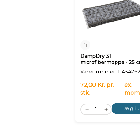
Sammenlign
DampDry 31
microfibermoppe - 25 c
Varenummer: 1145476
72,00 Kr. pr.
ex.
stk.
mom
Læg i 