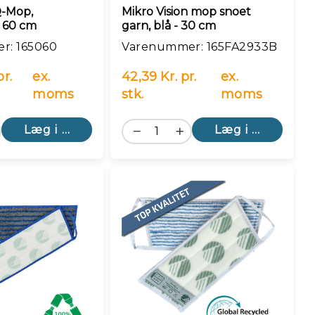
Q-Mop,
Mikro Vision mop snoet
 60 cm
garn, blå - 30 cm
r: 165060
Varenummer: 165FA2933B
pr.
ex.
42,39 Kr. pr.
ex.
moms
stk.
moms
Læg i kurv
Læg i kurv