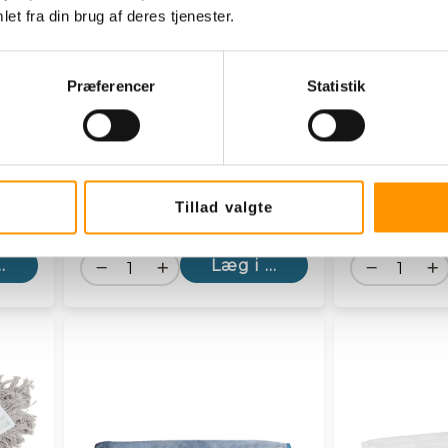
et fra din brug af deres tjenester.
Sammenlign
Sammenlig
Præferencer
Statistik
e 30
Mikro Cleany Active mop 30
High Perfo
cm - hvid
cm - 12x35/
832G
Varenummer: 165FV2832H
Varenumme
64,80 Kr. pr.
ex.
Tillad valgte
s
stk.
moms
92,41 Kr. pr
kurv
Læg i kurv