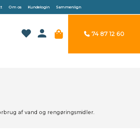
t
Om os
Kundelogin
Sammenlign
74 87 12 60
orbrug af vand og rengøringsmidler.