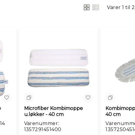
Varer
1
til
2
Vis
som
Sammenlign
Sammenlig
e
Microfiber Kombimoppe
Kombimopp
u.løkker - 40 cm
40 cm
14
Varenummer:
Varenumme
1357291451400
135725045