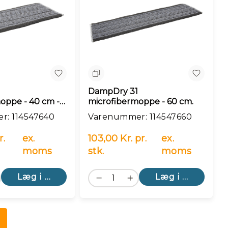
n
Sammenlign
1
DampDry 31
oppe - 40 cm -
microfibermoppe - 60 cm.
r: 114547640
Varenummer: 114547660
r.
ex.
103,00 Kr. pr.
ex.
moms
stk.
moms
Læg i kurv
Læg i kurv