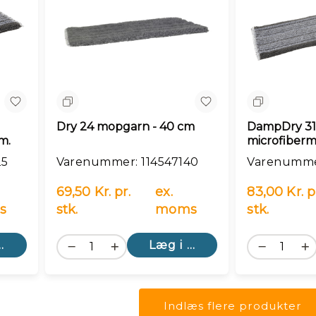
Sammenlign
Sammenlig
Dry 24 mopgarn - 40 cm
DampDry 3
m.
microfiberm
grå
25
Varenummer: 114547140
Varenumme
69,50 Kr. pr.
ex.
83,00 Kr. p
s
stk.
moms
stk.
kurv
Læg i kurv
Indlæs flere produkter