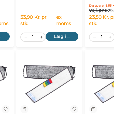
Du sparer 5,55 K
Vejl. pris
29,
33,90 Kr. pr.
ex.
23,50 Kr. pr
moms
stk.
moms
stk.
kurv
Læg i kurv
Sammenlign
Sammenlig