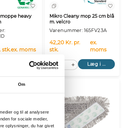
n
Sammenlign
n moppe heavy
Mikro Cleany mop 25 cm blå
m
m. velcro
r:
Varenummer: 165FV23A
HD
42,20 Kr. pr.
ex.
. stk.
ex. moms
stk.
moms
Læg i kurv
Læg i kurv
Om
 medier og til at analysere
nden for sociale medier,
e oplysninger, du har givet