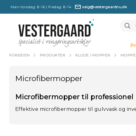
Man-torsdag: 8-16 | Fredag: 8-14
salg@vestergaardnu.dk
7
Se
Searc
4
8
7
P
1
r
2
Pr
6
o
0
d
FORSIDEN
PRODUKTER
KLUDE / MOPPER
MOPPE
u
k
t
Microfibermopper
e
r
M
Microfibermopper til professionel
æ
r
Effektive microfibermopper til gulvvask og in
k
e
r
N