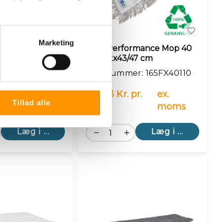
n
Sammenlign
Marketing
rmance Mop 30
High Performance Mop 40
40 cm
cm - 12x43/47 cm
r: 165FX3095
Varenummer: 165FX40110
100,63 Kr. pr.
ex.
Tillad alle
. stk.
ex. moms
stk.
moms
Læg i kurv
Læg i kurv