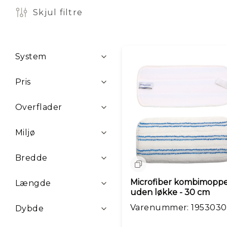
y
Skjul filtre
h
e
d
e
Filtre
r
System
M
å
Pris
n
e
Overflader
d
e
n
Miljø
s
ti
Bredde
l
Sammenlign
b
u
Microfiber kombimopp
Længde
d
uden løkke - 30 cm
Varenummer: 1953030
Dybde