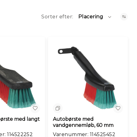
Sorter efter
Placering
n
Sammenlign
ørste med langt
Autobørste med
vandgennemløb, 60 mm
r: 114522252
Varenummer: 114525452