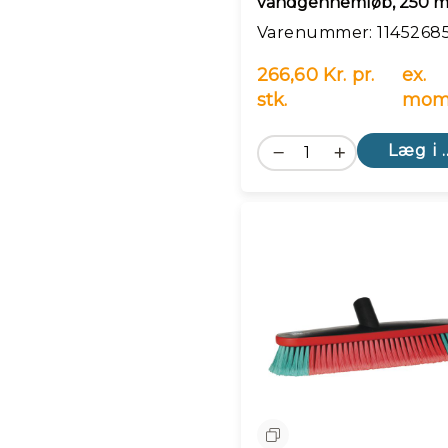
vandgennemløb, 250 
Varenummer: 1145268
266,60 Kr. pr.
ex.
stk.
mom
Læg i 
Sammenlign