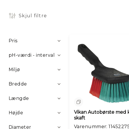
y
h
e
Skjul filtre
d
e
r
Filtre
M
Pris
å
n
pH-værdi - interval
e
d
e
Miljø
n
s
Bredde
ti
l
b
Længde
Sammenlign
u
d
Vikan Autobørste med 
Højde
skaft
Varenummer: 1145227
Diameter