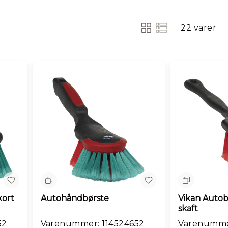
22
varer
Vis
som
Sammenlign
Sammenlig
kort
Autohåndbørste
Vikan Autob
skaft
52
Varenummer: 114524652
Varenumme