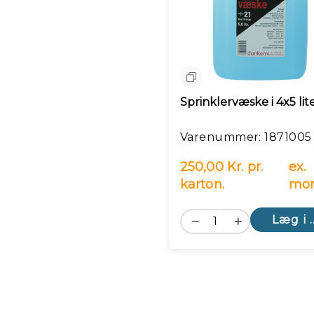
Sammenlign
Sprinklervæske i 4x5 lit
Varenummer: 1871005
250,00 Kr. pr.
ex.
karton.
mo
Læg i 