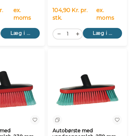
r.
ex.
104,90 Kr. pr.
ex.
moms
stk.
moms
Læg i kurv
Læg i kurv
n
Sammenlign
 med
Autobørste med