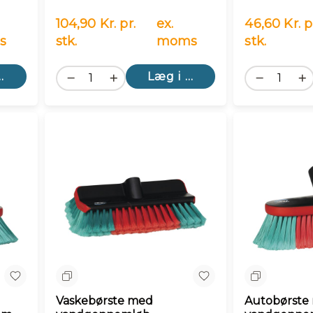
104,90 Kr. pr.
ex.
46,60 Kr. p
s
stk.
moms
stk.
kurv
Læg i kurv
Sammenlign
Sammenlig
Vaskebørste med
Autobørste