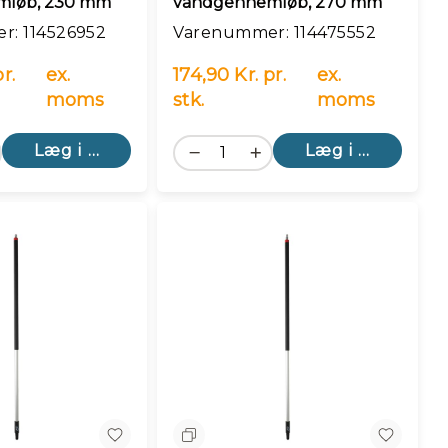
mløb, 230 mm
vandgennemløb, 270 mm
: 114526952
Varenummer: 114475552
r.
ex.
174,90 Kr. pr.
ex.
moms
stk.
moms
Læg i kurv
Læg i kurv
n
Sammenlign