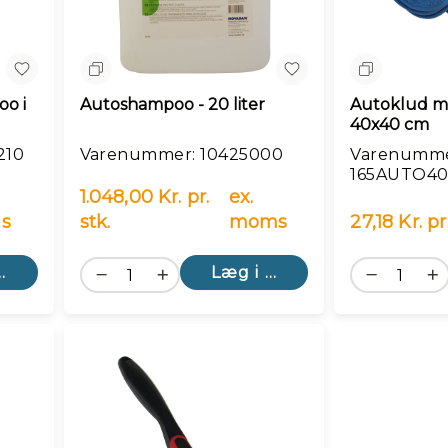
Sammenlign
Sammenlig
o i
Autoshampoo - 20 liter
Autoklud mic
40x40 cm
210
Varenummer: 10425000
Varenumme
165AUTO4
1.048,00 Kr. pr.
ex.
s
stk.
moms
27,18 Kr. pr
kurv
Læg i kurv