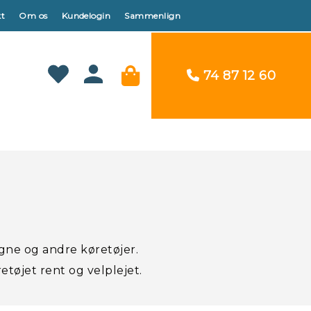
t
Om os
Kundelogin
Sammenlign
74 87 12 60
ogne og andre køretøjer.
etøjet rent og velplejet.