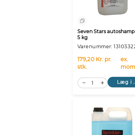
Sammenlign
Seven Stars autoshampo
5 kg
Varenummer: 1310332
179,20 Kr. pr.
ex.
stk.
mom
Læg i 