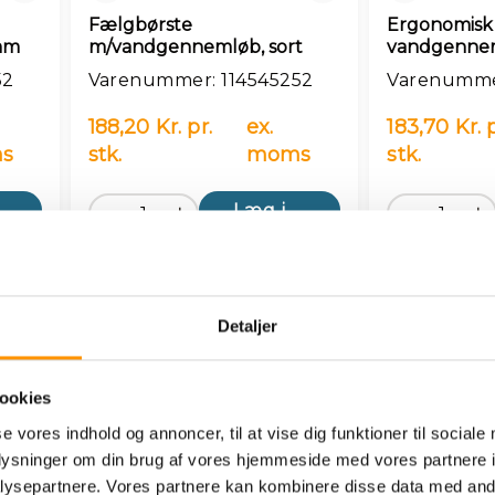
Fælgbørste
Ergonomisk
mm
m/vandgennemløb, sort
vandgenne
52
Varenummer: 114545252
Varenumme
188,20 Kr. pr.
ex.
183,70 Kr. p
s
stk.
moms
stk.
kurv
Læg i kurv
Detaljer
ookies
se vores indhold og annoncer, til at vise dig funktioner til sociale
oplysninger om din brug af vores hjemmeside med vores partnere i
ysepartnere. Vores partnere kan kombinere disse data med andr