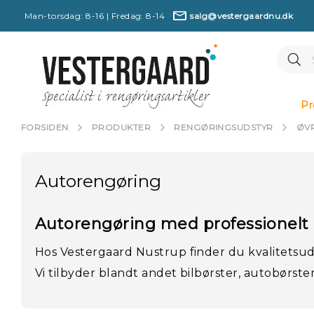
Man-torsdag: 8-16 | Fredag: 8-14
salg@vestergaardnu.dk
7
Se
Searc
4
8
7
P
1
r
2
Pr
6
o
0
d
FORSIDEN
PRODUKTER
RENGØRINGSUDSTYR
ØV
u
k
t
Autorengøring
e
r
M
Autorengøring med professionelt 
æ
r
Hos Vestergaard Nustrup finder du kvalitetsuds
k
e
Vi tilbyder blandt andet bilbørster, autobørste
r
N