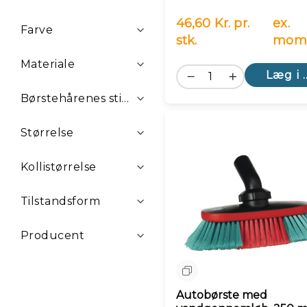
46,60 Kr. pr.
ex.
Farve
stk.
mom
Materiale
Læg i 
Børstehårenes stivhed
Størrelse
Kollistørrelse
Tilstandsform
Producent
Sammenlign
Autobørste med