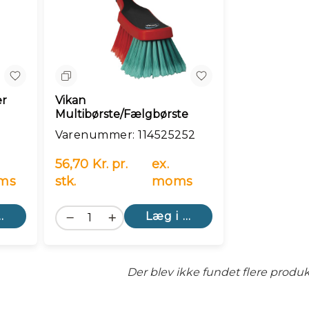
Sammenlign
er
Vikan
Multibørste/Fælgbørste
Varenummer: 114525252
56,70 Kr. pr.
ex.
ms
stk.
moms
kurv
Læg i kurv
Der blev ikke fundet flere produk