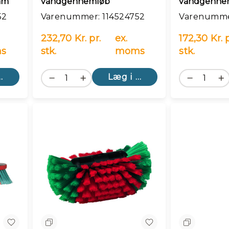
mm
vandgennemløb
vandgenne
52
Varenummer: 114524752
Varenummer
232,70 Kr. pr.
ex.
172,30 Kr. p
s
stk.
moms
stk.
kurv
Læg i kurv
Sammenlign
Sammenlig