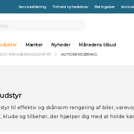
Serviceafdeling
Tilmeld nyhedsbrev
Betingelser
Kontak
arch
h
odukter
Mærker
Nyheder
Månedens tilbud
RIGT RENGØRINGSUDSTYR
AUTORENGØRING
udstyr
tyr til effektiv og skånsom rengøring af biler, varev
r, klude og tilbehør, der hjælper dig med at holde kør