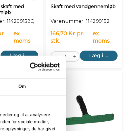
 skaft med
Skaft med vandgennemløb
mløb
r: 114299152Q
Varenummer: 114299152
r.
ex.
166,70 Kr. pr.
ex.
moms
stk.
moms
Læg i kurv
Læg i kurv
Om
 medier og til at analysere
nden for sociale medier,
e oplysninger, du har givet