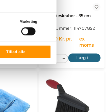
n
Sammenlign
- sort
Forrudeskraber - 35 cm
Marketing
r: 114525052
Varenummer: 114707852
108,70 Kr. pr.
ex.
. stk.
ex. moms
stk.
moms
Tillad alle
Læg i kurv
Læg i kurv