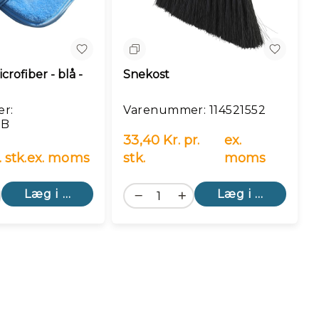
n
Sammenlign
rofiber - blå -
Snekost
r:
Varenummer: 114521552
0B
33,40 Kr. pr.
ex.
. stk.
ex. moms
stk.
moms
Læg i kurv
Læg i kurv