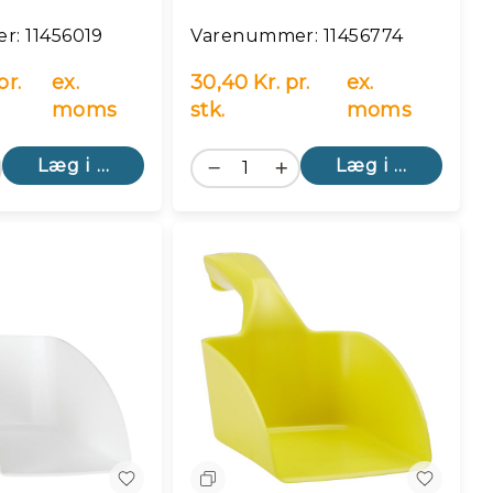
: 11456019
Varenummer: 11456774
pr.
ex.
30,40 Kr. pr.
ex.
moms
stk.
moms
Læg i kurv
Læg i kurv
n
Sammenlign