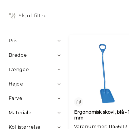
y
h
e
Skjul filtre
d
e
r
Filtre
M
Pris
å
n
Bredde
e
d
e
Længde
n
s
Højde
ti
l
b
Farve
Sammenlign
u
d
Ergonomisk skovl, blå -
Materiale
mm
Varenummer: 11456113
Kollistørrelse