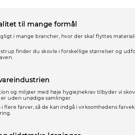
alitet til mange formål
ligt i mange brancher, hvor der skal flyttes materiale
.
trup finder du skovle i forskellige størrelser og ud
gaven.
evareindustrien
ion og miljøer med høje hygiejnekrav tilbyder vi skov
der uden unødige samlinger.
i flere farver, så de kan indgå i virksomhedens farvek
ring.