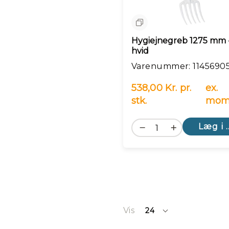
Sammenlign
Hygiejnegreb 1275 mm 
hvid
Varenummer: 1145690
538,00 Kr. pr.
ex.
stk.
mom
Læg i 
Vis
24
pr.
side