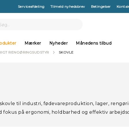
Serviceafdeling
Tilmeld nyhedsbrev
Betingelser
Kontak
arch
h
odukter
Mærker
Nyheder
Månedens tilbud
RIGT RENGØRINGSUDSTYR
SKOVLE
skovle til industri, fødevareproduktion, lager, reng
med fokus på ergonomi, holdbarhed og effektiv arbejds