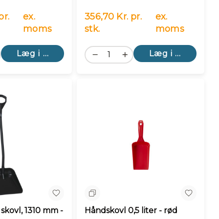
pr.
ex.
356,70 Kr. pr.
ex.
moms
stk.
moms
Læg i kurv
Læg i kurv
n
Sammenlign
skovl, 1310 mm -
Håndskovl 0,5 liter - rød