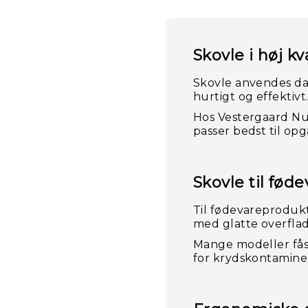
Skovle i høj kv
Skovle anvendes dag
hurtigt og effektivt
Hos Vestergaard Nus
passer bedst til op
Skovle til fød
Til fødevareprodukt
med glatte overfla
Mange modeller fås 
for krydskontamine