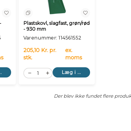
Sammenlign
-
Plastskovl, slagfast, grøn/rød
- 930 mm
5
Varenummer: 114561552
205,10 Kr. pr.
ex.
s
stk.
moms
kurv
Læg i kurv
Der blev ikke fundet flere produk