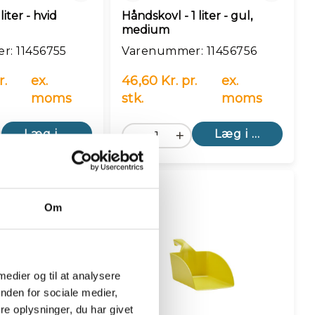
iter - hvid
Håndskovl - 1 liter - gul,
medium
: 11456755
Varenummer: 11456756
r.
ex.
46,60 Kr. pr.
ex.
moms
stk.
moms
Læg i kurv
Læg i kurv
Om
 medier og til at analysere
nden for sociale medier,
e oplysninger, du har givet