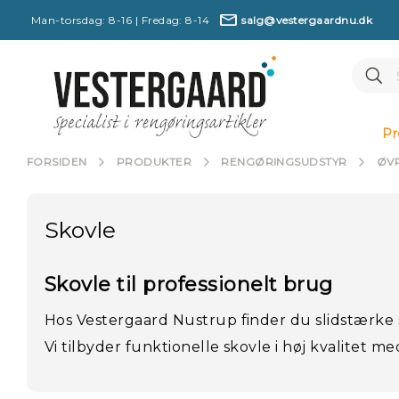
Man-torsdag: 8-16 | Fredag: 8-14
salg@vestergaardnu.dk
7
Se
Searc
4
8
7
P
1
r
2
Pr
6
o
0
d
FORSIDEN
PRODUKTER
RENGØRINGSUDSTYR
ØV
u
k
t
Skovle
e
r
M
Skovle til professionelt brug
æ
r
Hos Vestergaard Nustrup finder du slidstærke 
k
e
Vi tilbyder funktionelle skovle i høj kvalitet 
r
N