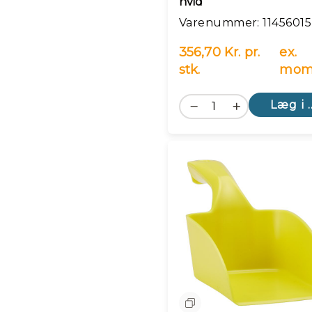
hvid
Varenummer: 11456015
356,70 Kr. pr.
ex.
stk.
mom
Læg i 
Sammenlign