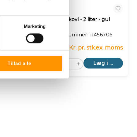
n
Sammenlign
 liter - hvid
Håndskovl - 2 liter - gul
Marketing
: 11456705
Varenummer: 11456706
. stk.
ex. moms
57,20 Kr. pr. stk.
ex. moms
Læg i kurv
Læg i kurv
Tillad alle