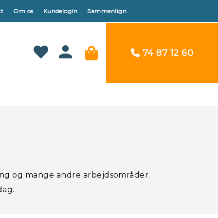
t
Om os
Kundelogin
Sammenlign
74 87 12 60
øring og mange andre arbejdsområder.
dag.