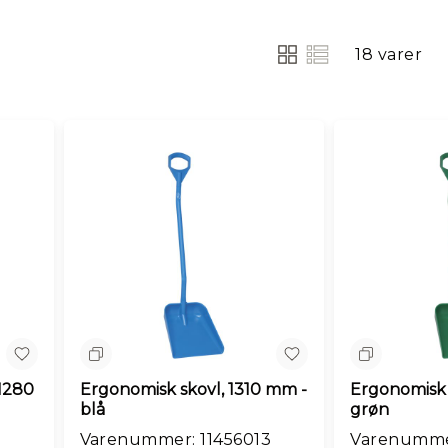
18
varer
Vis
som
Sammenlign
Sammenlig
 1280
Ergonomisk skovl, 1310 mm -
Ergonomisk 
blå
grøn
Varenummer: 11456013
Varenummer