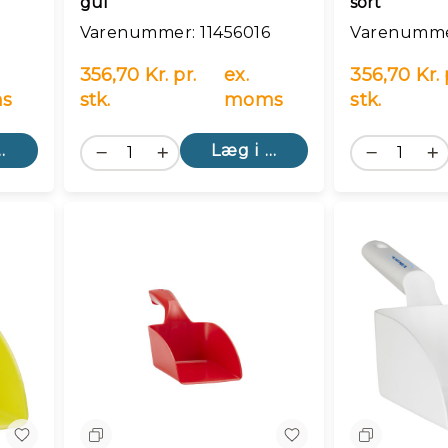
gul
sort
Varenummer: 11456016
Varenummer
356,70 Kr. pr.
ex.
356,70 Kr. 
s
stk.
moms
stk.
kurv
Læg i kurv
Sammenlign
Sammenlig