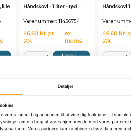
lille
Håndskovl - 1 liter - rød
Håndskovl 1 l
6
Varenummer: 11456754
Varenummer
46,60 Kr. pr.
ex.
46,60 Kr. p
s
stk.
moms
stk.
kurv
Læg i kurv
Detaljer
ookies
se vores indhold og annoncer, til at vise dig funktioner til sociale
oplysninger om din brug af vores hjemmeside med vores partnere i
ysepartnere. Vores partnere kan kombinere disse data med andr