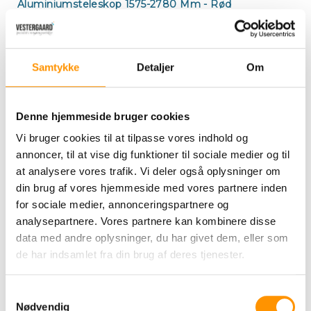
Aluminiumsteleskop 1575-2780 Mm - Rød
Gu
og
Aluskaft 140 Cm Til Rasant
st
m.
Aluskaft 1500 Mm
Samtykke
Detaljer
Om
Aluskaft Med Gevind - 130,5 Cm
Aluskaft Med Gevind - 150 Cm
Denne hjemmeside bruger cookies
Aluskaft Med Vandgennemløb, Ergo
Vi bruger cookies til at tilpasse vores indhold og
annoncer, til at vise dig funktioner til sociale medier og til
Åndedrætsværn THOR M/ventil - 10 Stk
at analysere vores trafik. Vi deler også oplysninger om
din brug af vores hjemmeside med vores partnere inden
Ansigtsservietter 2-Lags - 4000 Stk
for sociale medier, annonceringspartnere og
Autobørste Med Vandgennemløb, 230 Mm
analysepartnere. Vores partnere kan kombinere disse
data med andre oplysninger, du har givet dem, eller som
Autobørste Med Vandgennemløb, 250 Mm
de har indsamlet fra din brug af deres tjenester.
Autobørste Med Vandgennemløb, 270 Mm
Samtykkevalg
Autobørste Med Vandgennemløb, 370 Mm
Nødvendig