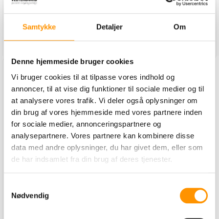
Kl
/
Samtykke
Detaljer
Om
Mo
Læg i kurv
Læg i kurv
Denne hjemmeside bruger cookies
Vi bruger cookies til at tilpasse vores indhold og
annoncer, til at vise dig funktioner til sociale medier og til
at analysere vores trafik. Vi deler også oplysninger om
din brug af vores hjemmeside med vores partnere inden
for sociale medier, annonceringspartnere og
analysepartnere. Vores partnere kan kombinere disse
data med andre oplysninger, du har givet dem, eller som
de har indsamlet fra din brug af deres tjenester.
Madfilm 60 cm
Samtykkevalg
Varenummer:
Nødvendig
1103063