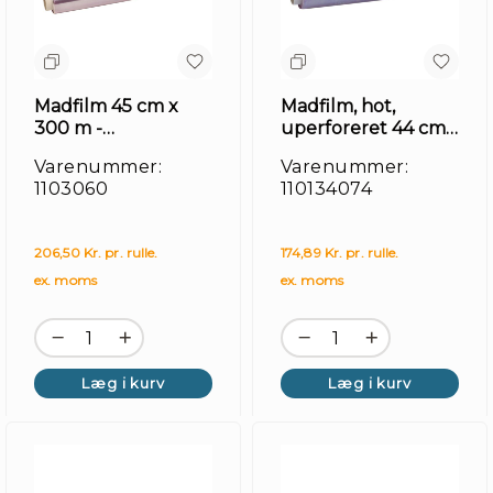
Madfilm 45 cm x
Madfilm, hot,
300 m -
uperforeret 44 cm
uperforeret
x 300 m
Varenummer:
Varenummer:
1103060
110134074
206,50 Kr. pr. rulle.
174,89 Kr. pr. rulle.
Re
ex. moms
ex. moms
Læg i kurv
Læg i kurv