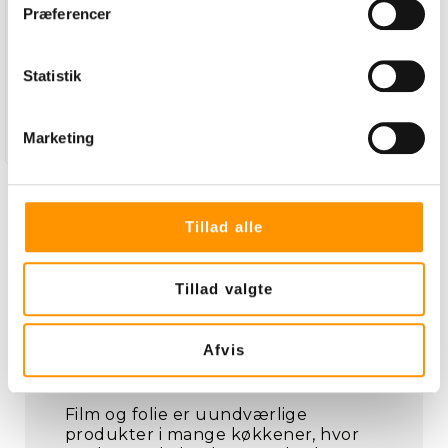
235,00 Kr. pr. rulle.
Præferencer
ex. moms
Statistik
Læg i kurv
Marketing
Der blev ikke fundet flere produkter.
Tillad alle
Tillad valgte
Film og folie til køkken og
Afvis
erhverv
Film og folie er uundværlige
produkter i mange køkkener, hvor