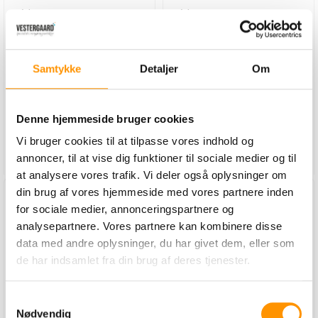
4920 stk
Gu
Varenummer:
Varenummer:
og
108290163
108100585
st
m.
Samtykke
Detaljer
Om
669,00 Kr. pr. karton.
625,00 Kr. pr. karton.
ex. moms
ex. moms
Denne hjemmeside bruger cookies
Vi bruger cookies til at tilpasse vores indhold og
Læg i kurv
Læg i kurv
annoncer, til at vise dig funktioner til sociale medier og til
at analysere vores trafik. Vi deler også oplysninger om
din brug af vores hjemmeside med vores partnere inden
for sociale medier, annonceringspartnere og
analysepartnere. Vores partnere kan kombinere disse
data med andre oplysninger, du har givet dem, eller som
de har indsamlet fra din brug af deres tjenester.
Samtykkevalg
Nødvendig