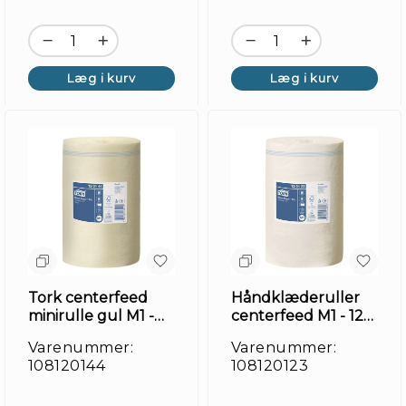
Læg i kurv
Læg i kurv
Tork centerfeed
Håndklæderuller
minirulle gul M1 -
centerfeed M1 - 120
115 m
m
Varenummer:
Varenummer:
108120144
108120123