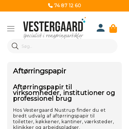
74 87 12 60
Produk
Search
Re
Search
Aftørringspapir
Aftørringspapir til
virksomheder, institutioner og
professionel brug
Hos Vestergaard Nustrup finder du et
bredt udvalg af aftørringspapir til
toiletter, køkkener, kantiner, værksteder,
klinikker og arbejdspladser.