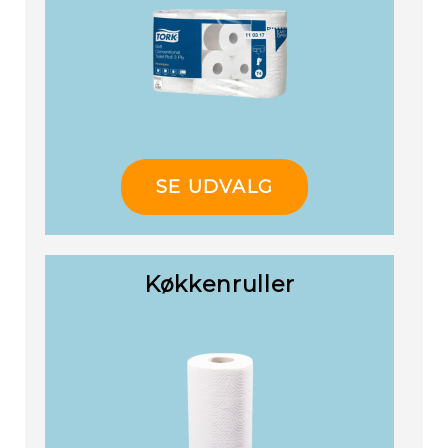
SE UDVALG
Re
Køkkenruller