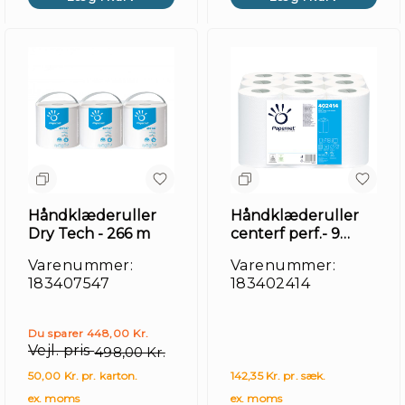
Håndklæderuller
Håndklæderuller
Dry Tech - 266 m
centerf perf.- 9
ruller
Varenummer:
Varenummer:
183407547
183402414
Du sparer 448,00 Kr.
Vejl. pris
498,00 Kr.
50,00 Kr. pr. karton.
142,35 Kr. pr. sæk.
ex. moms
ex. moms