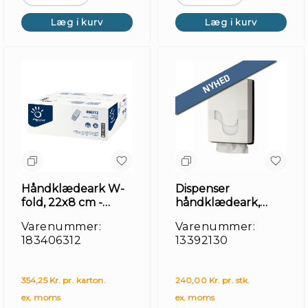
Læg i kurv
Læg i kurv
Fo
Håndklædeark W-
Dispenser
fold, 22x8 cm -
håndklædeark,
2300 ark
hvid, smal HT2
Varenummer:
Varenummer:
183406312
13392130
354,25 Kr. pr. karton.
240,00 Kr. pr. stk.
ex. moms
ex. moms