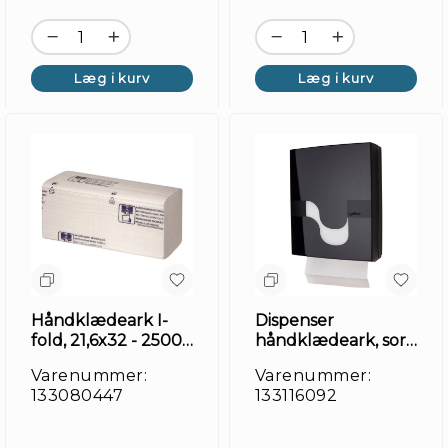
Læg i kurv
Læg i kurv
Håndklædeark I-
Dispenser
fold, 21,6x32 - 2500
håndklædeark, sort
ark
, bred HT3
Varenummer:
Varenummer:
133080447
133116092