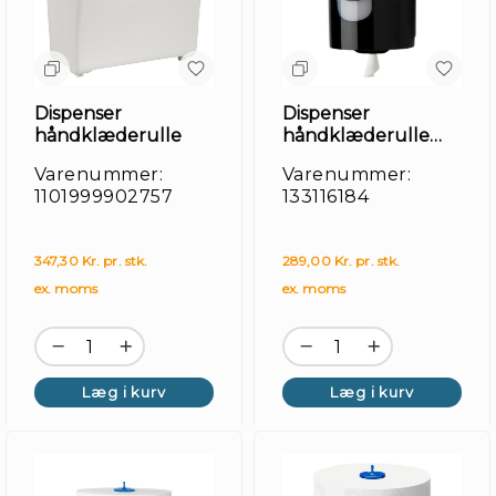
Dispenser
Dispenser
håndklæderulle
håndklæderulle
midi , sort MR2
Varenummer:
Varenummer:
1101999902757
133116184
347,30 Kr. pr. stk.
289,00 Kr. pr. stk.
ex. moms
ex. moms
Kir
Læg i kurv
Læg i kurv