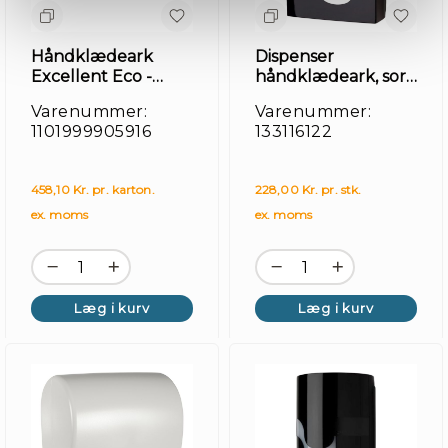
Håndklædeark
Dispenser
Excellent Eco -
håndklædeark, sort,
4000 stk
smal HT2
Varenummer:
Varenummer:
1101999905916
133116122
458,10 Kr. pr. karton.
228,00 Kr. pr. stk.
ex. moms
ex. moms
Læg i kurv
Læg i kurv