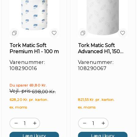
Mærke
Nyhede
Månede
tilbud
Tork Matic Soft
Tork Matic Soft
Premium H1 - 100 m
Advanced H1, 150m
- 6 rl
Varenummer:
Varenummer:
108290016
108290067
Du sparer 69,80 Kr.
Vejl. pris
698,00 Kr.
628,20 Kr. pr. karton.
821,55 Kr. pr. karton.
ex. moms
ex. moms
Læg i kurv
Læg i kurv