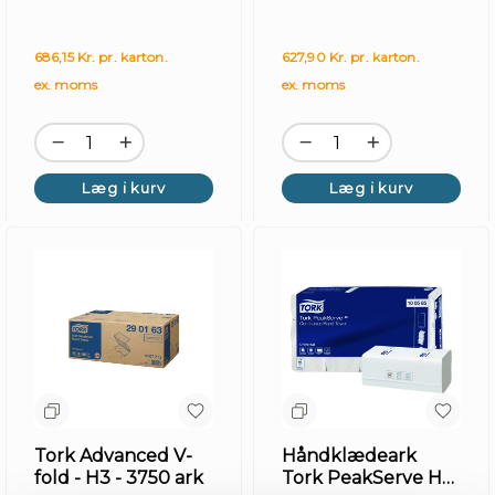
686,15 Kr. pr. karton.
627,90 Kr. pr. karton.
Hy
ex. moms
ex. moms
Læg i kurv
Læg i kurv
Tork Advanced V-
Håndklædeark
fold - H3 - 3750 ark
Tork PeakServe H5,