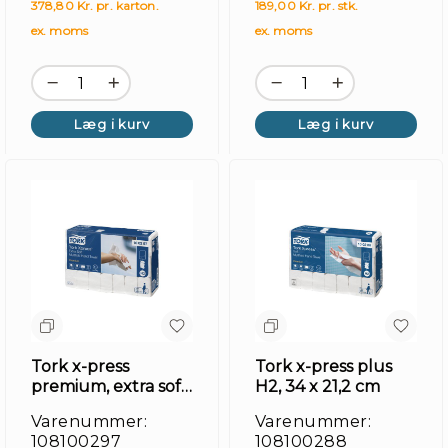
378,80 Kr. pr. karton.
189,00 Kr. pr. stk.
ex. moms
ex. moms
Læg i kurv
Læg i kurv
Tork x-press
Tork x-press plus
premium, extra soft
H2, 34 x 21,2 cm
H2
Varenummer:
Varenummer:
108100297
108100288