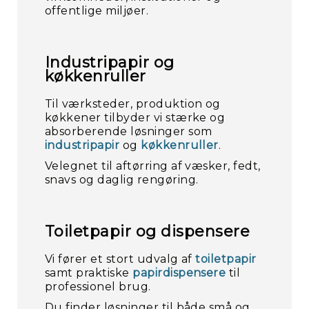
offentlige miljøer.
Industripapir og
køkkenruller
Til værksteder, produktion og
køkkener tilbyder vi stærke og
absorberende løsninger som
industripapir
og
køkkenruller
.
Velegnet til aftørring af væsker, fedt,
snavs og daglig rengøring.
Toiletpapir og dispensere
Vi fører et stort udvalg af
toiletpapir
samt praktiske
papirdispensere
til
professionel brug.
Du finder løsninger til både små og