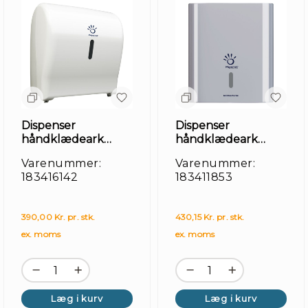
Kl
/
Mo
Dispenser
Dispenser
håndklædeark
håndklædeark
autocut
z+w+interfold grå
Varenummer:
Varenummer:
183416142
183411853
390,00 Kr. pr. stk.
430,15 Kr. pr. stk.
ex. moms
ex. moms
Læg i kurv
Læg i kurv