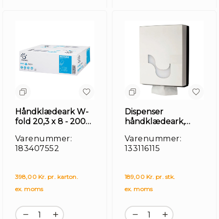
Håndklædeark W-
Dispenser
fold 20,3 x 8 - 2000
håndklædeark,
ark
hvid, HT3
Varenummer:
Varenummer:
183407552
133116115
398,00 Kr. pr. karton.
189,00 Kr. pr. stk.
ex. moms
ex. moms