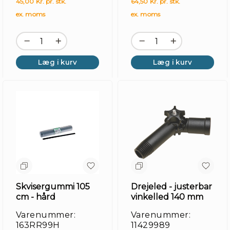
45,00 Kr. pr. stk.
64,50 Kr. pr. stk.
ex. moms
ex. moms
Læg i kurv
Læg i kurv
Fo
Skvisergummi 105
Drejeled - justerbar
cm - hård
vinkelled 140 mm
Varenummer:
Varenummer:
163RR99H
11429989