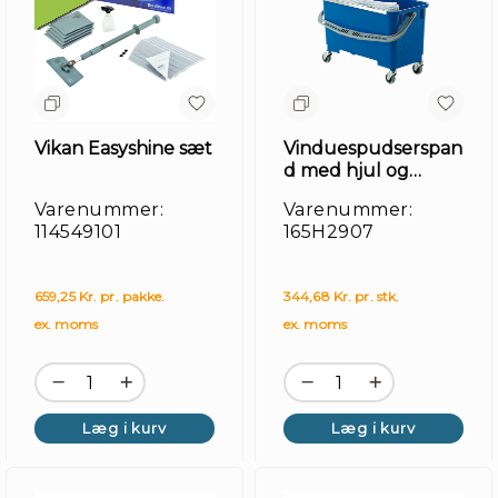
Vikan Easyshine sæt
Vinduespudserspan
d med hjul og
dryprist
Varenummer:
Varenummer:
114549101
165H2907
659,25 Kr. pr. pakke.
344,68 Kr. pr. stk.
ex. moms
ex. moms
Læg i kurv
Læg i kurv