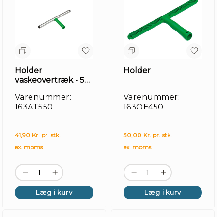
Holder
Holder
vaskeovertræk - 55
cm, aluminium
Varenummer:
Varenummer:
163AT550
163OE450
41,90 Kr. pr. stk.
30,00 Kr. pr. stk.
ex. moms
ex. moms
Læg i kurv
Læg i kurv