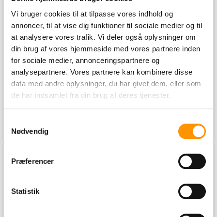
Ergobend, sort
Gulvskraber, 400
mm - sort
Vi bruger cookies til at tilpasse vores indhold og
annoncer, til at vise dig funktioner til sociale medier og til
Hy
Varenummer:
Varenummer:
at analysere vores trafik. Vi deler også oplysninger om
114380600
114708849
din brug af vores hjemmeside med vores partnere inden
for sociale medier, annonceringspartnere og
76,90 Kr. pr. stk.
70,00 Kr. pr. stk.
analysepartnere. Vores partnere kan kombinere disse
ex. moms
ex. moms
data med andre oplysninger, du har givet dem, eller som
de har indsamlet fra din brug af deres tjenester.
Samtykkevalg
Læg i kurv
Læg i kurv
Nødvendig
Præferencer
Statistik