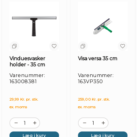
Vinduesvasker
Visa versa 35 cm
holder - 35 cm
Varenummer:
Varenummer:
Kir
163008381
163VP350
29,99 Kr. pr. stk.
259,00 Kr. pr. stk.
ex. moms
ex. moms
Læg i kurv
Læg i kurv