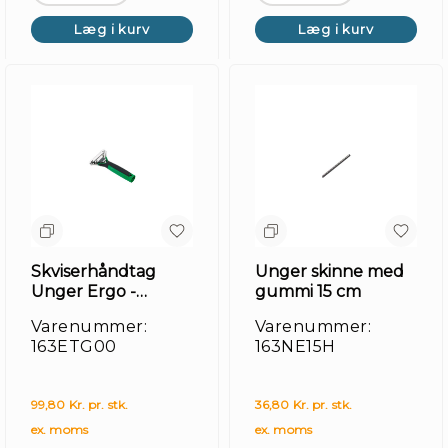
Læg i kurv
Læg i kurv
Kl
/
Mo
Skviserhåndtag
Unger skinne med
Unger Ergo -
gummi 15 cm
ETG00
Varenummer:
Varenummer:
163ETG00
163NE15H
99,80 Kr. pr. stk.
36,80 Kr. pr. stk.
ex. moms
ex. moms