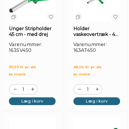
Unger Stripholder
Holder
45 cm - med drej
vaskeovertræk - 45
cm, aluminium
Varenummer:
Varenummer:
163SV450
163AT450
157,93 Kr. pr. stk.
48,00 Kr. pr. stk.
ex. moms
ex. moms
Læg i kurv
Læg i kurv