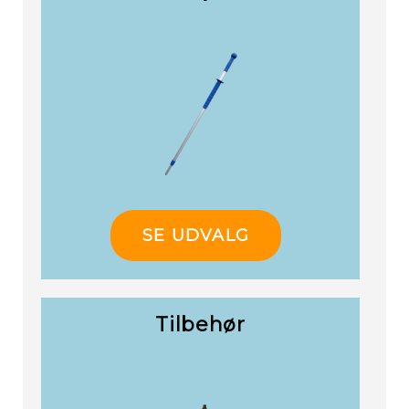
Re
SE UDVALG
Tilbehør