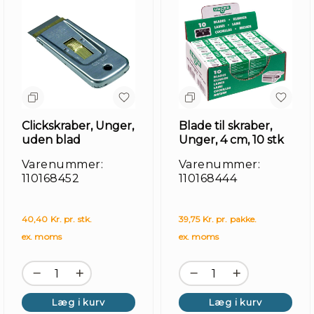
Clickskraber, Unger,
Blade til skraber,
uden blad
Unger, 4 cm, 10 stk
Varenummer:
Varenummer:
110168452
110168444
40,40 Kr. pr. stk.
39,75 Kr. pr. pakke.
ex. moms
ex. moms
Læg i kurv
Læg i kurv