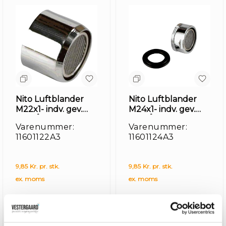
Kl
/
Mo
Nito Luftblander
Nito Luftblander
M22x1- indv. gev.
M24x1- indv. gev.
UDGÅR
UDGÅR
Varenummer:
Varenummer:
11601122A3
11601124A3
9,85 Kr. pr. stk.
9,85 Kr. pr. stk.
ex. moms
ex. moms