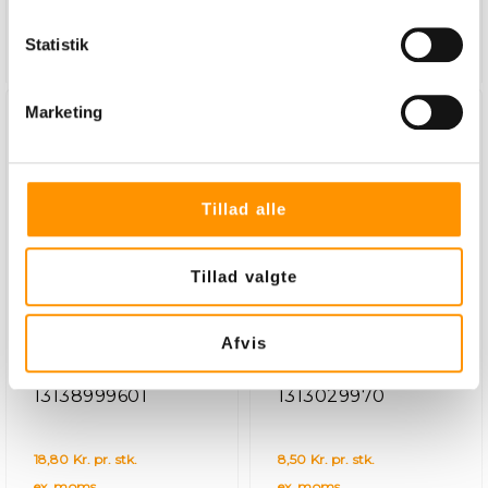
Statistik
Læg i kurv
Læg i kurv
Marketing
Tillad alle
Fo
Tillad valgte
Sprayhoved,
Tom 1 liter flaske
genbrugsplast
Afvis
Varenummer:
Varenummer:
13138999601
1313029970
18,80 Kr. pr. stk.
8,50 Kr. pr. stk.
ex. moms
ex. moms