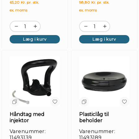
65,20 Kr. pr. stk.
98,80 Kr. pr. stk.
ex. moms
ex. moms
Læg i kurv
Læg i kurv
Håndtag med
Plasticlåg til
injektor
beholder
Varenummer:
Varenummer:
11493139
11493189