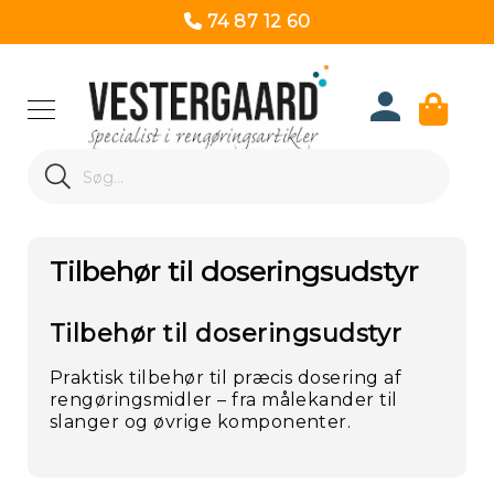
74 87 12 60
Produk
Search
Re
Search
Tilbehør til doseringsudstyr
Tilbehør til doseringsudstyr
Praktisk tilbehør til præcis dosering af
rengøringsmidler – fra målekander til
slanger og øvrige komponenter.