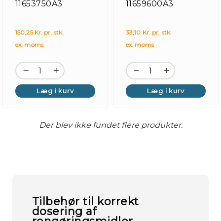
11653750A3
11659600A3
Hy
150,25 Kr. pr. stk.
33,10 Kr. pr. stk.
ex. moms
ex. moms
Læg i kurv
Læg i kurv
Der blev ikke fundet flere produkter.
Tilbehør til korrekt
dosering af