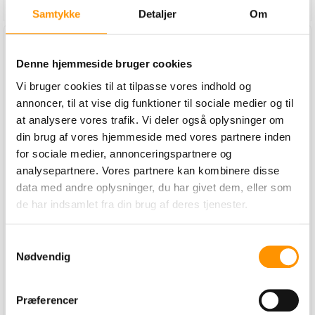
Læg i kurv
Læg i kurv
Samtykke
Detaljer
Om
Denne hjemmeside bruger cookies
Vi bruger cookies til at tilpasse vores indhold og
annoncer, til at vise dig funktioner til sociale medier og til
at analysere vores trafik. Vi deler også oplysninger om
din brug af vores hjemmeside med vores partnere inden
for sociale medier, annonceringspartnere og
Promax Proff
Præpareringslåg
analysepartnere. Vores partnere kan kombinere disse
Select til 4
data med andre oplysninger, du har givet dem, eller som
produkter
de har indsamlet fra din brug af deres tjenester.
Varenummer:
Varenummer:
1315339970
114581310
Samtykkevalg
Nødvendig
2.298,00 Kr. pr. stk.
169,10 Kr. pr. stk.
ex. moms
ex. moms
Præferencer