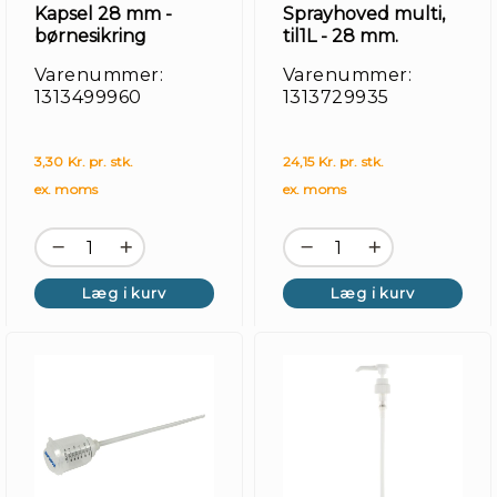
Kapsel 28 mm -
Sprayhoved multi,
børnesikring
til1L - 28 mm.
Varenummer:
Varenummer:
1313499960
1313729935
3,30 Kr. pr. stk.
24,15 Kr. pr. stk.
ex. moms
ex. moms
Læg i kurv
Læg i kurv