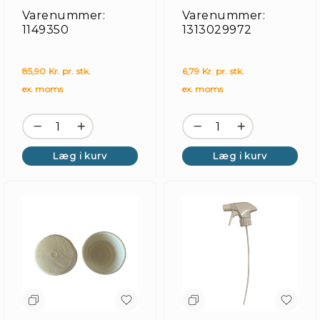
mm
Varenummer:
Varenummer:
1149350
1313029972
85,90 Kr. pr. stk.
6,79 Kr. pr. stk.
ex. moms
ex. moms
Læg i kurv
Læg i kurv
Re