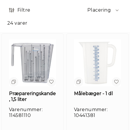
Filtre
Placering
24
varer
Præpareringskande
Målebæger - 1 dl
, 1,5 liter
Varenummer:
Varenummer:
114581110
10441381