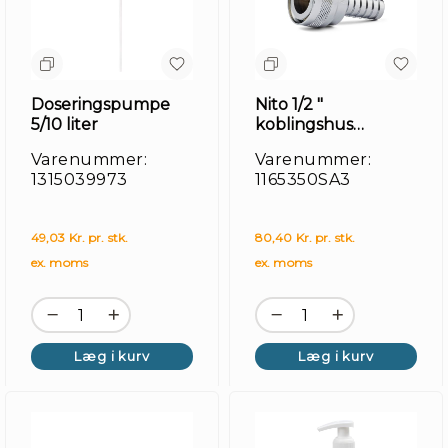
Doseringspumpe
Nito 1/2 "
5/10 liter
koblingshus
m/slangespids
Varenummer:
Varenummer:
1315039973
1165350SA3
49,03 Kr. pr. stk.
80,40 Kr. pr. stk.
ex. moms
ex. moms
Læg i kurv
Læg i kurv