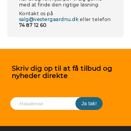
med at finde den rigtige løsning.
Kontakt os på
salg@vestergaardnu.dk
eller telefon
74 87 12 60
.
Skriv dig op til at få tilbud og
nyheder direkte
Kir