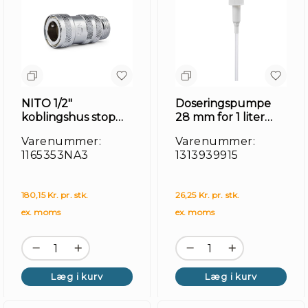
NITO 1/2"
Doseringspumpe
koblingshus stop
28 mm for 1 liter
1/2" udv. gev
flaske
Varenummer:
Varenummer:
1165353NA3
1313939915
180,15 Kr. pr. stk.
26,25 Kr. pr. stk.
ex. moms
ex. moms
Læg i kurv
Læg i kurv