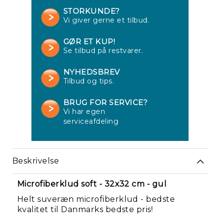
STORKUNDE?
Vi giver gerne et tilbud.
GØR ET KUP!
Se tilbud på restvarer.
NYHEDSBREV
Tilbud og tips.
BRUG FOR SERVICE?
Vi har egen
Re
serviceafdeling
Beskrivelse
Microfiberklud soft - 32x32 cm - gul
Helt suveræn microfiberklud - bedste
kvalitet til Danmarks bedste pris!