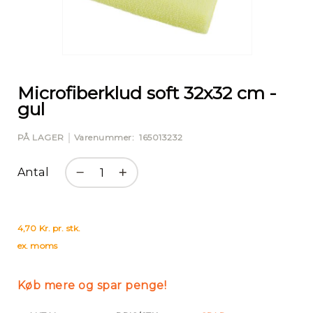
Gå
til
starten
Microfiberklud soft 32x32 cm -
af
gul
billedgalleriet
PÅ LAGER
Varenummer
165013232
Antal
4,70 Kr. pr. stk.
ex. moms
Køb mere og spar penge!