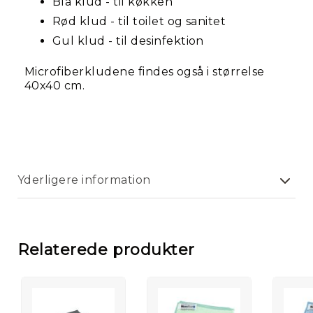
Blå klud - til køkken
Rød klud - til toilet og sanitet
Kl
/
Gul klud - til desinfektion
Mo
Microfiberkludene findes også i størrelse
40x40 cm.
Yderligere information
Relaterede produkter