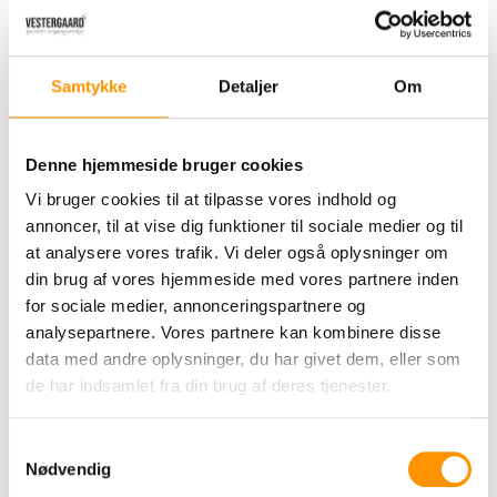
tilmed perfekt i hånden.
4-dobbelt overlock, som sikrer en meget
fast og stærk klud i hele kludens levetid.
Samtykke
Detaljer
Om
Microfiberkluden kan med fordel benyttes
uden brug af kemi for at opnå et godt
rengøringsresultat.
Denne hjemmeside bruger cookies
Opsamling af partikler sker ved statisk
Vi bruger cookies til at tilpasse vores indhold og
elektricitet.
annoncer, til at vise dig funktioner til sociale medier og til
Bemærk:
Egner sig ikke i landbruget, brug i
at analysere vores trafik. Vi deler også oplysninger om
stedet vores
malkeklude i microfiber
.
din brug af vores hjemmeside med vores partnere inden
for sociale medier, annonceringspartnere og
analysepartnere. Vores partnere kan kombinere disse
Facts
data med andre oplysninger, du har givet dem, eller som
Vask: Tåler mere end 500 gange vask.
de har indsamlet fra din brug af deres tjenester.
Vægt: 40 gr. (arealvægt: 300 g/sm).
Samtykkevalg
Absorbering
Nødvendig
Kluden har en absorberingsgrad på 4 gange