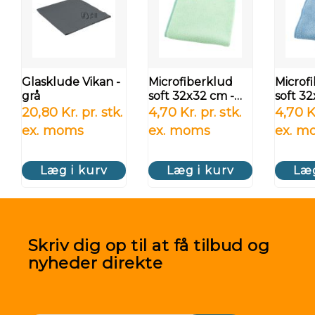
Glasklude Vikan -
Microfiberklud
Microf
grå
soft 32x32 cm -
soft 32
grøn
blå
20,80 Kr. pr. stk.
4,70 Kr. pr. stk.
4,70 Kr
ex. moms
ex. moms
ex. m
Læg i kurv
Læg i kurv
Læg
Skriv dig op til at få tilbud og
nyheder direkte