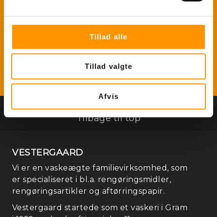
Skriv dig op til at få tilbud og
nyheder direkte
Tillad alle
Tillad valgte
Afvis
Re
Tilbage til top
VESTERGAARD
Vi er en vaskeægte familievirksomhed, som
er specialiseret i bl.a. rengøringsmidler,
rengøringsartikler og aftørringspapir.
Vestergaard startede som et vaskeri i Gram