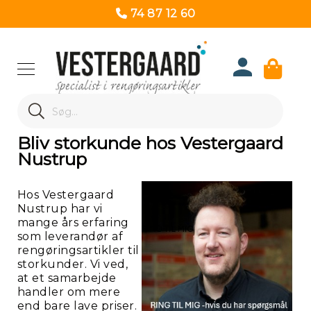
74 87 12 60
Produk
Search
Re
Search
Bliv storkunde hos Vestergaard
Nustrup
Hos Vestergaard
Nustrup har vi
mange års erfaring
som leverandør af
rengøringsartikler til
storkunder. Vi ved,
at et samarbejde
handler om mere
end bare lave priser.