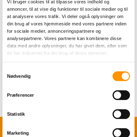
Vi bruger cookies til at tilpasse vores indhold og
annoncer, til at vise dig funktioner til sociale medier og til
Det kan du forvente hos os
at analysere vores trafik. Vi deler også oplysninger om
Gode priser
din brug af vores hjemmeside med vores partnere inden
Nem varebestilling
for sociale medier, annonceringspartnere og
Adgang til nyt website med eget
analysepartnere. Vores partnere kan kombinere disse
kundelogin
data med andre oplysninger, du har givet dem, eller som
de har indsamlet fra din brug af deres tjenester.
Personlig kontakt
Kompetent rådgivning
Samtykkevalg
Nødvendig
Ring på 7487 1260 eller send en
Præferencer
mail til
salg@vestergaardnu.dk
Statistik
Marketing