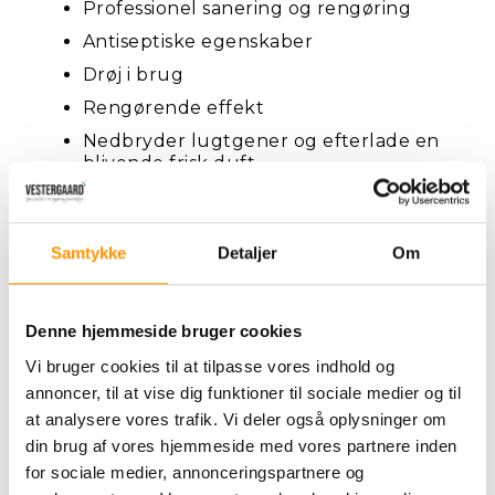
Professionel sanering og rengøring
Antiseptiske egenskaber
Drøj i brug
Rengørende effekt
Nedbryder lugtgener og efterlade en
blivende frisk duft
Proff Lugtfjerner kan bruges til
Samtykke
Detaljer
Om
bakteriedræbende rengøring ved
brandskader og oversvømmelser.
Meget velegnet til brug i kældre,
Denne hjemmeside bruger cookies
motionsfaciliteter, skadesservice,
Vi bruger cookies til at tilpasse vores indhold og
omklædningsrum, afløb, containere,
campingvogne, gamle biler, skure mm.
annoncer, til at vise dig funktioner til sociale medier og til
at analysere vores trafik. Vi deler også oplysninger om
Rigtig god effekt i og omkring toiletter,
din brug af vores hjemmeside med vores partnere inden
svømmehaller mm. Kan også bruges til
for sociale medier, annonceringspartnere og
lugtsanering af tekstiler.