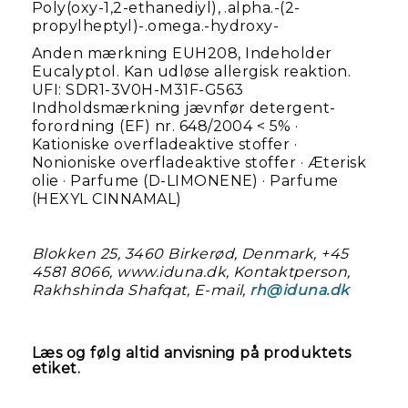
Poly(oxy-1,2-ethanediyl), .alpha.-(2-
propylheptyl)-.omega.-hydroxy-
Anden mærkning EUH208, Indeholder
Eucalyptol. Kan udløse allergisk reaktion.
UFI: SDR1-3V0H-M31F-G563
Indholdsmærkning jævnfør detergent-
forordning (EF) nr. 648/2004 < 5% ·
Kationiske overfladeaktive stoffer ·
Nonioniske overfladeaktive stoffer · Æterisk
olie · Parfume (D-LIMONENE) · Parfume
(HEXYL CINNAMAL)
Blokken 25, 3460 Birkerød, Denmark, +45
4581 8066, www.iduna.dk, Kontaktperson,
Rakhshinda Shafqat, E-mail,
rh@iduna.dk
Læs og følg altid anvisning på produktets
etiket.