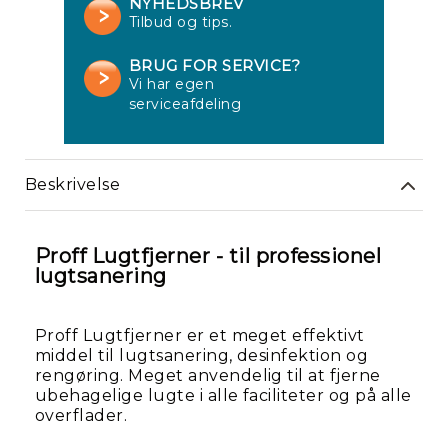
NYHEDSBREV
Tilbud og tips.
BRUG FOR SERVICE?
Vi har egen
serviceafdeling
Beskrivelse
Re
Proff Lugtfjerner - til professionel
lugtsanering
Proff Lugtfjerner er et meget effektivt
middel til lugtsanering, desinfektion og
rengøring. Meget anvendelig til at fjerne
ubehagelige lugte i alle faciliteter og på alle
overflader.