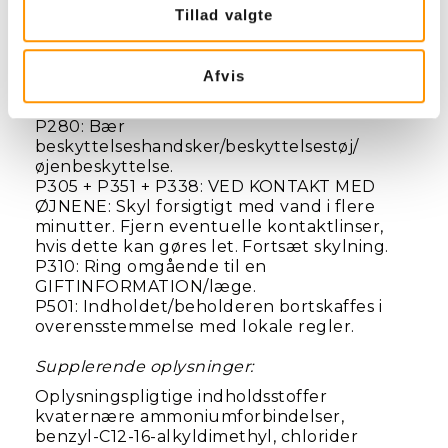
H412: Skadelig for vandlevende organismer,
Tillad valgte
med langvarige virkninger.
P264: Vask hænder og eksponeret hud
Afvis
grundigt efter brug.
P273: Undgå udledning til miljøet.
P280: Bær
beskyttelseshandsker/beskyttelsestøj/
øjenbeskyttelse.
P305 + P351 + P338: VED KONTAKT MED
ØJNENE: Skyl forsigtigt med vand i flere
minutter. Fjern eventuelle kontaktlinser,
hvis dette kan gøres let. Fortsæt skylning.
P310: Ring omgående til en
GIFTINFORMATION/læge.
P501: Indholdet/beholderen bortskaffes i
overensstemmelse med lokale regler.
Supplerende oplysninger:
Oplysningspligtige indholdsstoffer
kvaternære ammoniumforbindelser,
benzyl-C12-16-alkyldimethyl, chlorider