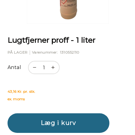
Gå
til
starten
Lugtfjerner proff - 1 liter
af
billedgalleriet
PÅ LAGER
Varenummer
1310552110
Antal
43,16 Kr. pr. stk.
ex. moms
Læg i kurv