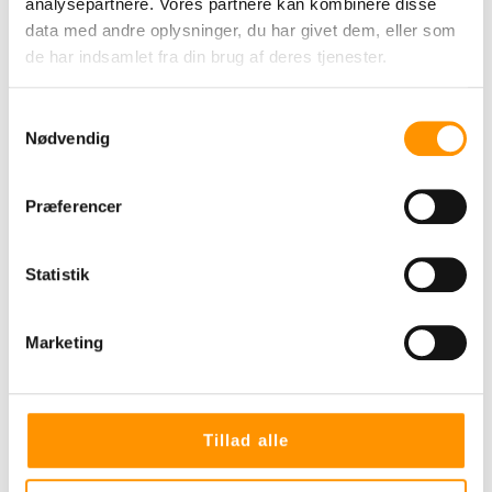
analysepartnere. Vores partnere kan kombinere disse
Kan anvendes på alle vaskbare flader.
data med andre oplysninger, du har givet dem, eller som
de har indsamlet fra din brug af deres tjenester.
pH-værdi
Samtykkevalg
7,5
Nødvendig
Faremærkning
Præferencer
Lugtfjerner Proff, 1 liter
Statistik
SDR1-3V0H-M31F-G563
Marketing
Fare
Tillad alle
H315: Forårsager hudirritation.
H318: Forårsager alvorlig øjenskade.