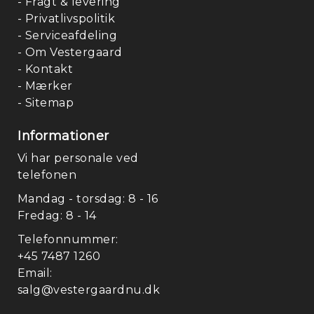
- Fragt & levering
- Privatlivspolitik
- Serviceafdeling
- Om Vestergaard
- Kontakt
- Mærker
- Sitemap
Informationer
Fo
Vi har personale ved
telefonen
Mandag - torsdag: 8 - 16
Fredag: 8 - 14
Telefonnummer:
+45 7487 1260
Email:
salg@vestergaardnu.dk