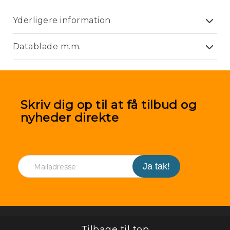
Kl
Yderligere information
/
Mo
Datablade m.m.
Skriv dig op til at få tilbud og
nyheder direkte
Tilbage til top