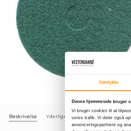
y
h
e
d
e
r
M
å
n
e
d
e
n
s
Samtykke
ti
Gå
l
til
b
starten
Denne hjemmeside bruger c
u
af
d
Vi bruger cookies til at tilpas
billedgalleriet
Beskrivelse
Yderligere information
vores trafik. Vi deler også 
annonceringspartnere og anal