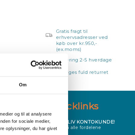
Gratis fragt til
erhvervsadresser ved
køb over kr.950,-
(ex.moms)
Levering 2-5 hverdage
14 dages fuld returret
Om
IGN
Quicklinks
 medier og til at analysere
nden for sociale medier,
BLIV KONTOKUNDE!
Få alle fordelene
e oplysninger, du har givet