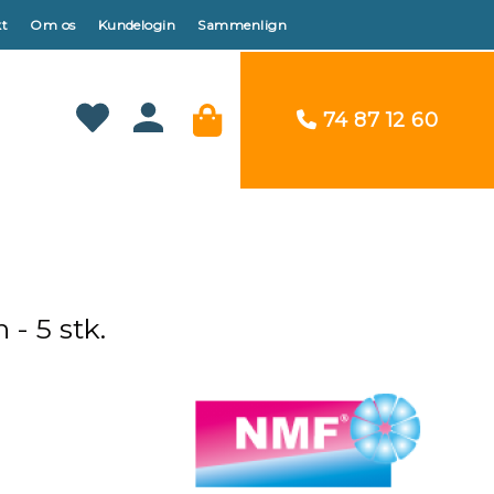
t
Om os
Kundelogin
Sammenlign
74 87 12 60
- 5 stk.