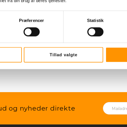
et fra din brug af deres tjenester.
 afrensning og lettere fjernelse af hårde
Præferencer
Statistik
Tillad valgte
lbud og nyheder direkte