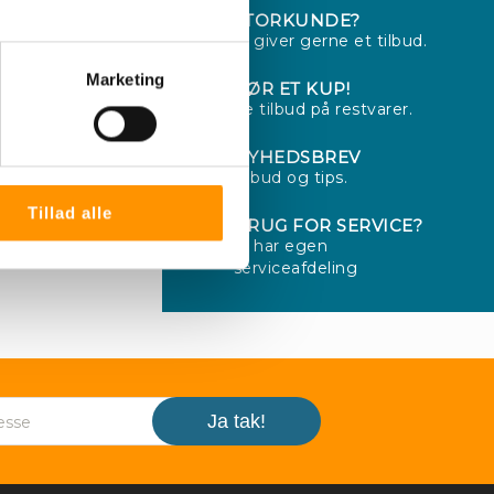
STORKUNDE?
Vi giver gerne et tilbud.
Marketing
GØR ET KUP!
Se tilbud på restvarer.
NYHEDSBREV
Tilbud og tips.
Tillad alle
BRUG FOR SERVICE?
Vi har egen
serviceafdeling