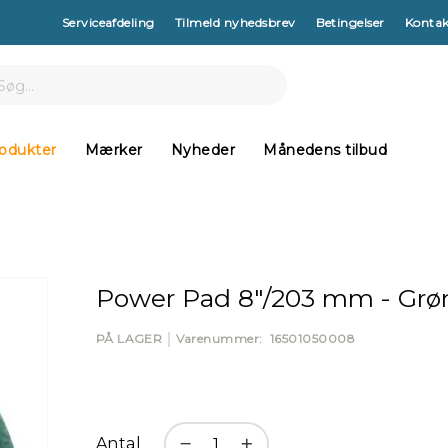
Serviceafdeling
Tilmeld nyhedsbrev
Betingelser
Kontak
arch
h
odukter
Mærker
Nyheder
Månedens tilbud
Power Pad 8"/203 mm - Grøn 
PÅ LAGER
Varenummer
16501050008
Antal