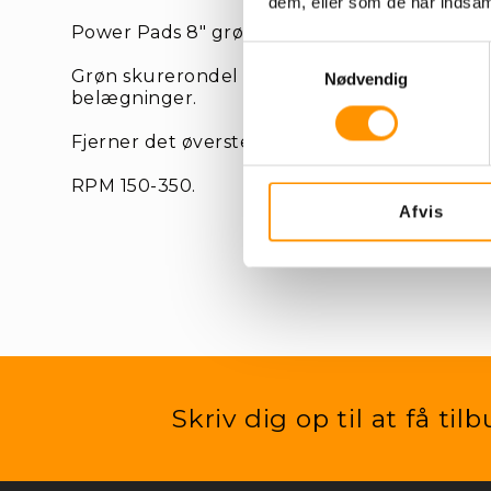
dem, eller som de har indsaml
Power Pads 8" grøn skurerondel - 203 mm.
Samtykkevalg
Grøn skurerondel anvendes til lidt kraftigere
Nødvendig
belægninger.
Fjerner det øverste snavsede lag på gulvet.
RPM 150-350.
Afvis
Skriv dig op til at få ti