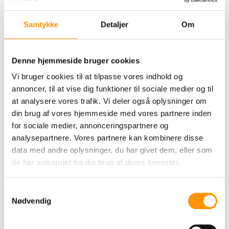
gennem specielle processer.
De ultra fine fibre giver fine og små
Samtykke
Detaljer
Om
huller mellem fibrene, som tilsammen
giver en større overflade. Resultat -
maksimal sengøringsevne af støv og
Denne hjemmeside bruger cookies
fedt.
Vi bruger cookies til at tilpasse vores indhold og
Kluden bibeholder sin renhed uden
trævler på trods af gentagen vask. Selv
annoncer, til at vise dig funktioner til sociale medier og til
den originale facon bibeholdes uden
at analysere vores trafik. Vi deler også oplysninger om
stræk efter vask.
din brug af vores hjemmeside med vores partnere inden
for sociale medier, annonceringspartnere og
analysepartnere. Vores partnere kan kombinere disse
data med andre oplysninger, du har givet dem, eller som
de har indsamlet fra din brug af deres tjenester.
Samtykkevalg
Nødvendig