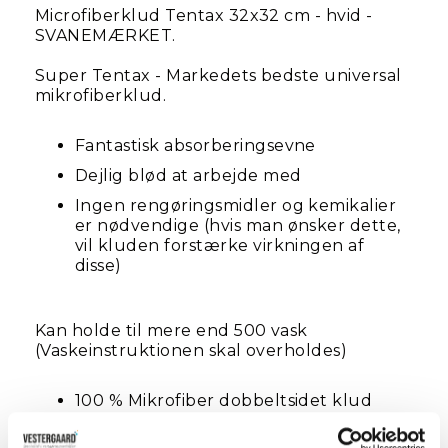
Microfiberklud Tentax 32x32 cm - hvid -
SVANEMÆRKET.
Super Tentax - Markedets bedste universal
mikrofiberklud.
Fantastisk absorberingsevne
Dejlig blød at arbejde med
Ingen rengøringsmidler og kemikalier
er nødvendige (hvis man ønsker dette,
vil kluden forstærke virkningen af
disse)
Kan holde til mere end 500 vask
(Vaskeinstruktionen skal overholdes)
100 % Mikrofiber dobbeltsidet klud
fremstillet af polyester og polyamide,
som er splittet i 224 segmenter