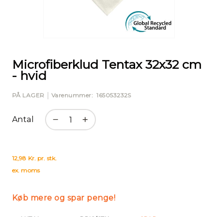
Gå
til
starten
Microfiberklud Tentax 32x32 cm
af
- hvid
billedgalleriet
PÅ LAGER
Varenummer
165053232S
Antal
12,98 Kr. pr. stk.
ex. moms
Køb mere og spar penge!