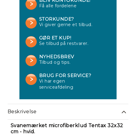
BLIV KONTOKUNDE!
Få alle fordelene
STORKUNDE?
Vi giver gerne et tilbud.
GØR ET KUP!
Se tilbud på restvarer.
NYHEDSBREV
Tilbud og tips.
Re
BRUG FOR SERVICE?
Vi har egen
serviceafdeling
Beskrivelse
Svanemærket microfiberklud Tentax 32x32
cm - hvid.