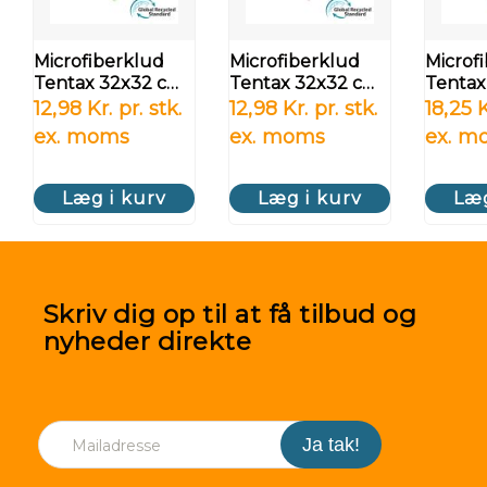
Microfiberklud
Microfiberklud
Microf
Tentax 32x32 cm -
Tentax 32x32 cm -
Tentax
grøn
pink
- gul
12,98 Kr. pr. stk.
12,98 Kr. pr. stk.
18,25 K
ex. moms
ex. moms
ex. m
Læg i kurv
Læg i kurv
Læg
Skriv dig op til at få tilbud og
nyheder direkte