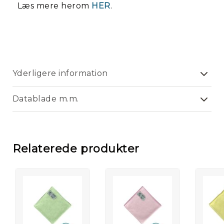
Læs mere herom
HER
.
Kl
/
Mo
Yderligere information
Datablade m.m.
Relaterede produkter