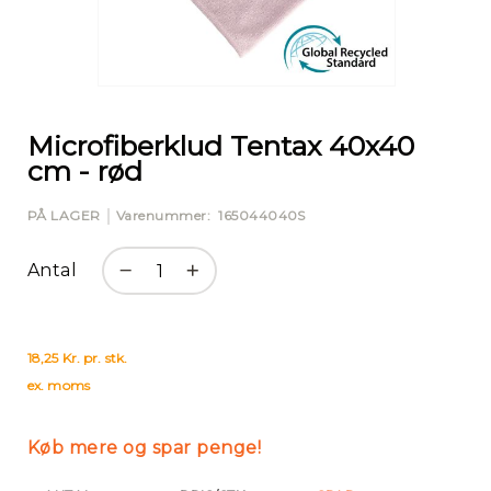
Gå
til
starten
Microfiberklud Tentax 40x40
af
cm - rød
billedgalleriet
PÅ LAGER
Varenummer
165044040S
Antal
18,25 Kr. pr. stk.
ex. moms
Køb mere og spar penge!