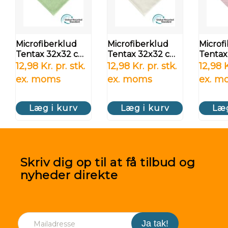
Microfiberklud
Microfiberklud
Microf
Tentax 32x32 cm -
Tentax 32x32 cm -
Tentax
grøn
hvid
pink
12,98 Kr. pr. stk.
12,98 Kr. pr. stk.
12,98 K
ex. moms
ex. moms
ex. m
Læg i kurv
Læg i kurv
Læg
Skriv dig op til at få tilbud og
nyheder direkte