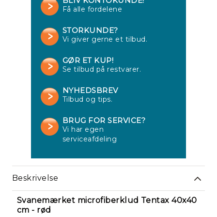
BLIV KONTOKUNDE!
Få alle fordelene
STORKUNDE?
Vi giver gerne et tilbud.
GØR ET KUP!
Se tilbud på restvarer.
NYHEDSBREV
Tilbud og tips.
Re
BRUG FOR SERVICE?
Vi har egen
serviceafdeling
Beskrivelse
Svanemærket microfiberklud Tentax 40x40
cm - rød