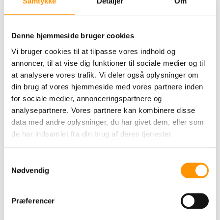
Samtykke
Detaljer
Om
NYHEDSBREV
Tilbud og tips.
Denne hjemmeside bruger cookies
BRUG FOR SERVICE?
Vi bruger cookies til at tilpasse vores indhold og
Vi har egen
serviceafdeling
annoncer, til at vise dig funktioner til sociale medier og til
at analysere vores trafik. Vi deler også oplysninger om
din brug af vores hjemmeside med vores partnere inden
for sociale medier, annonceringspartnere og
Beskrivelse
analysepartnere. Vores partnere kan kombinere disse
Re
data med andre oplysninger, du har givet dem, eller som
Power Pads 6" rød skurerondel.
de har indsamlet fra din brug af deres tjenester.
Rød skurerondel til spraypolering samt
lettere afskuring af gulve. Anvendes til at
Samtykkevalg
fjerne snavs og skomærker på gulve.
Nødvendig
Efterlader en jævn og glat overflade.
Præferencer
RPM 350-800.