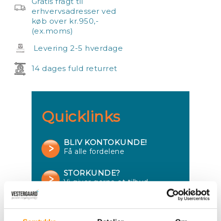
Gratis fragt til
erhvervsadresser ved
køb over kr.950,-
(ex.moms)
Levering 2-5 hverdage
14 dages fuld returret
Quicklinks
BLIV KONTOKUNDE!
Få alle fordelene
STORKUNDE?
Vi giver gerne et tilbud.
GØR ET KUP!
Se tilbud på restvarer.