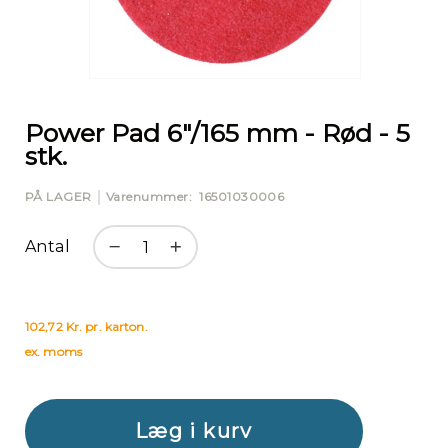
Gå
til
starten
Power Pad 6"/165 mm - Rød - 5
af
stk.
billedgalleriet
PÅ LAGER
Varenummer
16501030006
Antal
102,72 Kr. pr. karton.
ex. moms
Læg i kurv