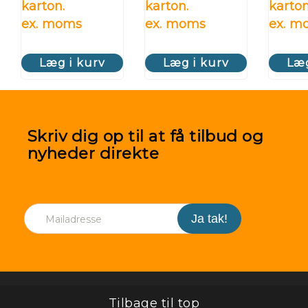
karton.
karton.
karton
ex. moms
ex. moms
ex. m
Læg i kurv
Læg i kurv
Læg
Skriv dig op til at få tilbud og
nyheder direkte
Tilbage til top