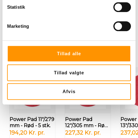
Statistik
Yderligere information
Marketing
Tillad alle
Relaterede produkter
Tillad valgte
Afvis
Power Pad 11"/279
Power Pad
Power
mm - Rød - 5 stk.
12"/305 mm - Rød
13"/33
- 5 stk.
- 5 stk.
194,20 Kr. pr.
227,32 Kr. pr.
237,02